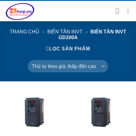
Bỏ
qua
nội
dung
TRANG CHỦ
»
BIẾN TẦN INVT
»
BIẾN TẦN INVT
GD200A
LỌC SẢN PHẨM