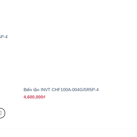
5P-4
+
Biến tần INVT CHF100A-004G/5R5P-4
4,600,000
₫