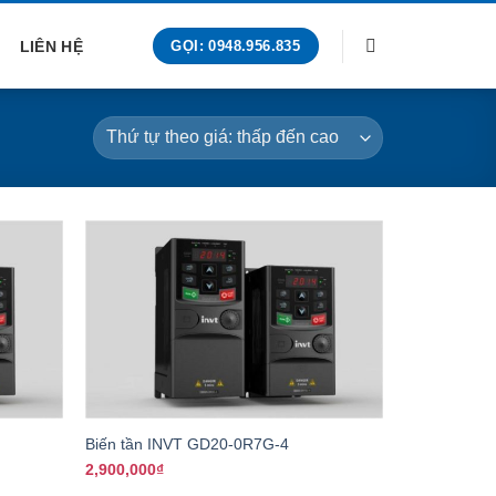
LIÊN HỆ
GỌI: 0948.956.835
+
Biến tần INVT GD20-0R7G-4
2,900,000
₫