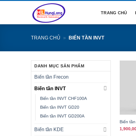
Bỏ
qua
TRANG CHỦ
nội
dung
TRANG CHỦ
»
BIẾN TẦN INVT
DANH MỤC SẢN PHẨM
Biến tần Frecon
Biến tần INVT
Biến tần INVT CHF100A
Biến tần INVT GD20
+
Biến tần INVT GD200A
Biến tầ
1,900,0
Biến tần KDE