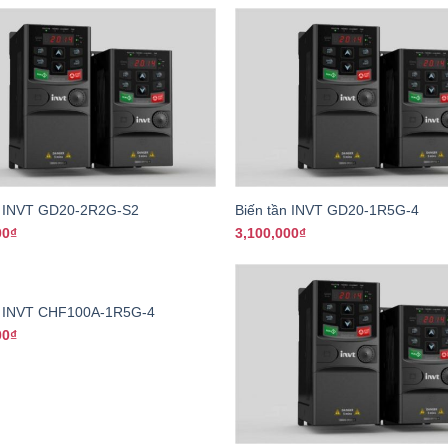
+
n INVT GD20-2R2G-S2
Biến tần INVT GD20-1R5G-4
00
₫
3,100,000
₫
n INVT CHF100A-1R5G-4
00
₫
+