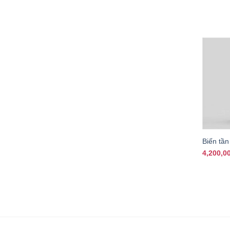
+
Biến tầ
4,200,0