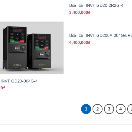
Biến tần INVT GD20-2R2G-4
3,400,000
₫
+
Biến tần INVT GD200A-004G/5R
4,400,000
₫
n INVT GD20-004G-4
00
₫
1
2
3
4